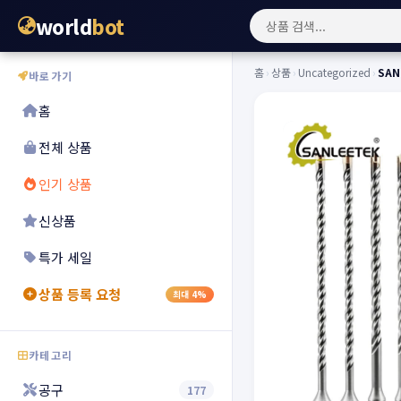
world
bot
홈
›
상품
›
Uncategorized
›
SAN
바로가기
홈
전체 상품
인기 상품
신상품
특가 세일
상품 등록 요청
최대 4%
카테고리
공구
177