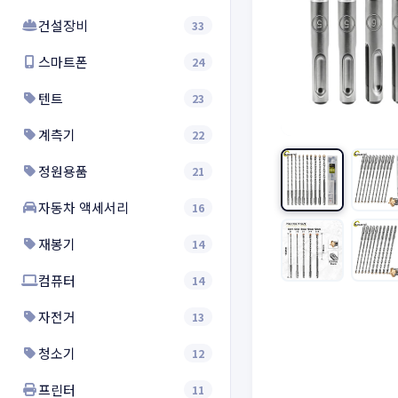
건설장비
33
스마트폰
24
텐트
23
계측기
22
정원용품
21
자동차 액세서리
16
재봉기
14
컴퓨터
14
자전거
13
청소기
12
프린터
11