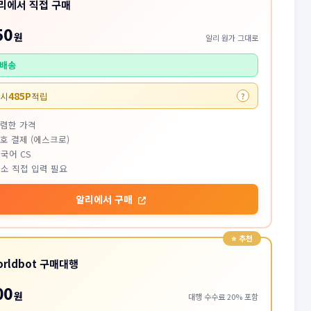
리에서 직접 구매
50
원
알리 원가 그대로
배송
485P
 시
적립
?
저렴한 가격
호 결제 (에스크로)
국어 CS
소 직접 입력 필요
알리에서 구매
orldbot 구매대행
00
원
대행 수수료 20% 포함