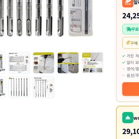
알
24,2
무료
구매
가장 
알리 보
영어/중
옵션/주
w
29,1