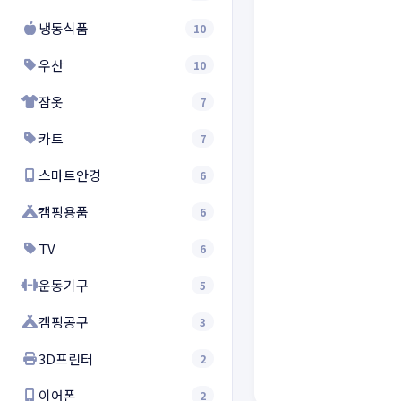
냉동식품
10
우산
10
잠옷
7
카트
7
스마트안경
6
캠핑용품
6
TV
6
운동기구
5
캠핑공구
3
3D프린터
2
이어폰
2