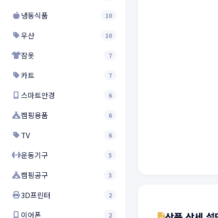
냉동식품
10
우산
10
잠옷
7
카트
7
스마트안경
6
캠핑용품
6
TV
6
운동기구
5
캠핑공구
3
3D프린터
2
이어폰
상품 상세 설
2