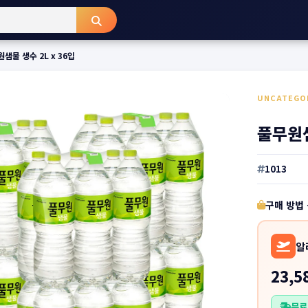
샘물 생수 2L x 36입
UNCATEGO
풀무원샘
1013
구매 방법
알
23,5
무료