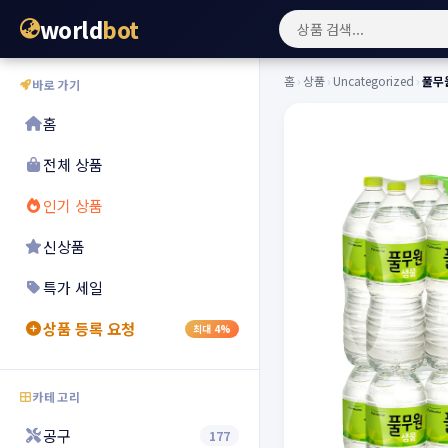
world
bot
홈
›
상품
›
Uncategorized
›
풀무원
바로가기
홈
전체 상품
인기 상품
신상품
특가 세일
상품 등록 요청
최대 4%
카테고리
공구
177