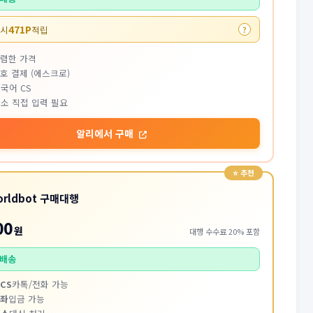
471P
 시
적립
?
저렴한 가격
호 결제 (에스크로)
국어 CS
소 직접 입력 필요
알리에서 구매
orldbot 구매대행
00
원
대행 수수료 20% 포함
배송
CS
카톡/전화 가능
계좌
입금 가능