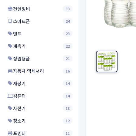
건설장비
33
스마트폰
24
텐트
23
계측기
22
정원용품
21
자동차 액세서리
16
재봉기
14
컴퓨터
14
자전거
13
청소기
12
프린터
11