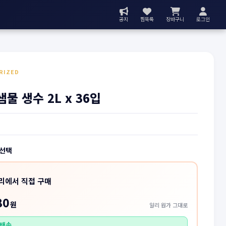
공지
찜목록
장바구니
로그인
RIZED
물 생수 2L x 36입
 선택
리에서 직접 구매
80
원
알리 원가 그대로
배송