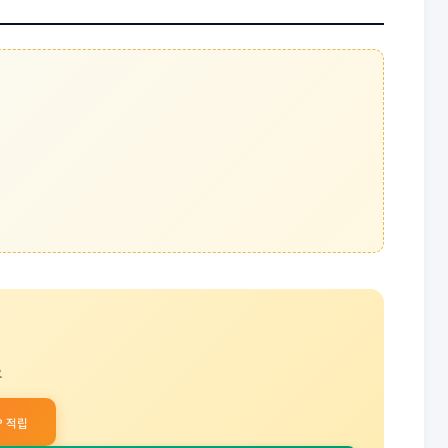
요
1P 적립