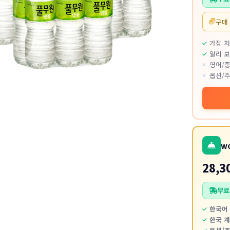
구매
가장 
알리 보
영어/중
옵션/주
w
28,3
무료
한국어 
한국 