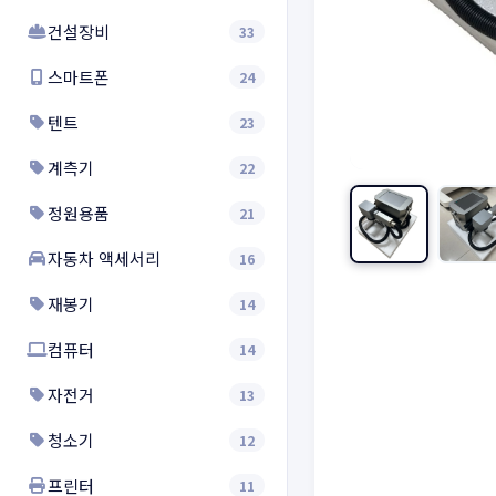
건설장비
33
스마트폰
24
텐트
23
계측기
22
정원용품
21
자동차 액세서리
16
재봉기
14
컴퓨터
14
자전거
13
청소기
12
프린터
11