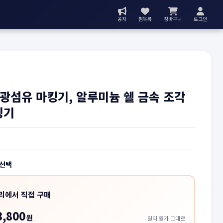
공지
찜목록
장바구니
로그인
광섬유 마킹기, 알루미늄 쉘 금속 조각
딩기
 선택
리에서 직접 구매
3,800
원
알리 원가 그대로