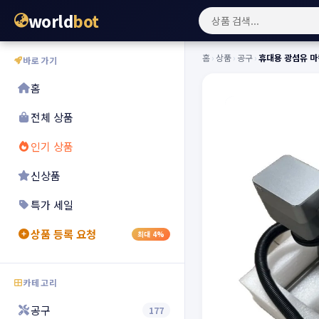
world
bot
홈
›
상품
›
공구
›
휴대용 광섬유 마
바로가기
홈
전체 상품
인기 상품
신상품
특가 세일
상품 등록 요청
최대 4%
카테고리
공구
177