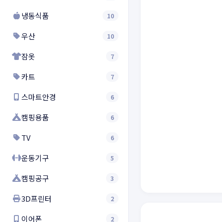
냉동식품
10
우산
10
잠옷
7
카트
7
스마트안경
6
캠핑용품
6
TV
6
운동기구
5
캠핑공구
3
3D프린터
2
이어폰
2