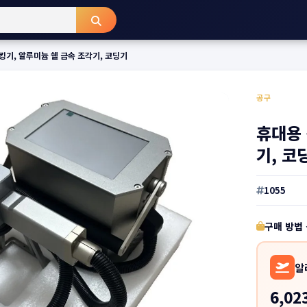
킹기, 알루미늄 쉘 금속 조각기, 코딩기
공구
휴대용 
기, 코
1055
구매 방법
알
6,02