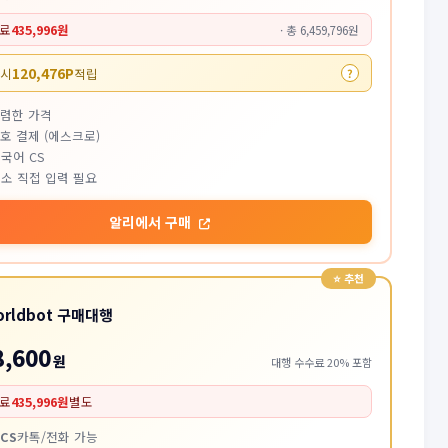
료
435,996원
· 총 6,459,796원
120,476P
 시
적립
?
저렴한 가격
호 결제 (에스크로)
국어 CS
소 직접 입력 필요
알리에서 구매
orldbot 구매대행
8,600
원
대행 수수료 20% 포함
료
435,996원
별도
CS
카톡/전화 가능