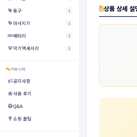
상품 상세 설
동구
1
마사지기
1
배터리
1
악기액세서리
1
커뮤니티
공지사항
사용 후기
Q&A
쇼핑 꿀팁