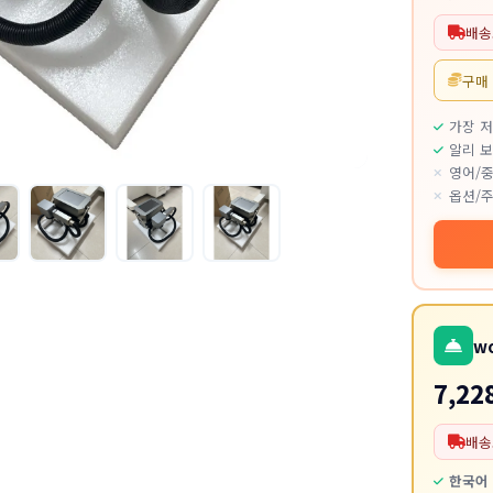
배송
구매
가장 
알리 보
영어/중
옵션/주
w
7,22
배송
한국어 