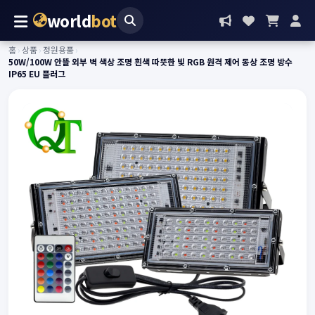
world
bot
홈
›
상품
›
정원용품
›
50W/100W 안뜰 외부 벽 색상 조명 흰색 따뜻한 빛 RGB 원격 제어 동상 조명 방수
IP65 EU 플러그