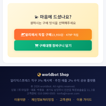
💫 마음에 드셨나요?
원하시는 구매 방식을 선택해주세요
알리에서 직접 구매
23,950원 · 479P 적립
구매대행 장바구니 담기
worldbot Shop
알리익스프레스 직구 3% 캐시백 · 추천 매출 2% 수익 공유 플랫폼
© 2026 worldbot. All rights reserved.
상호: (주)우일광 · 대표: 박용호 · 경기도 남양주시 진건읍 독정로솔숲길 11, 3호
고객센터: 010-3840-0505 · kinfo@naver.com
이용약관
·
개인정보처리방침
·
고객센터
·
이용 가이드