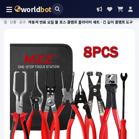
world
bot
홈
›
상품
›
공구
›
자동차 연료 오일 물 호스 클램프 플라이어 세트 - 긴 길이 클램프 도구