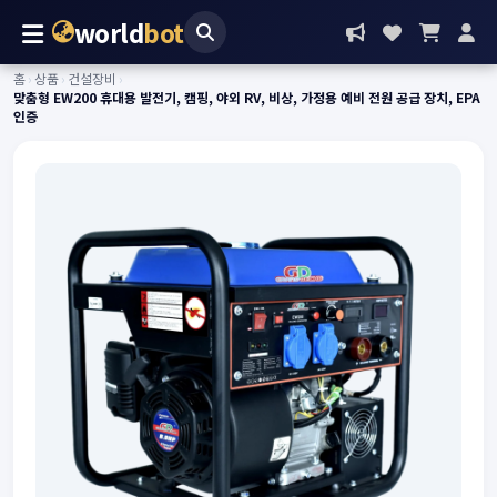
world
bot
홈
›
상품
›
건설장비
›
맞춤형 EW200 휴대용 발전기, 캠핑, 야외 RV, 비상, 가정용 예비 전원 공급 장치, EPA
인증