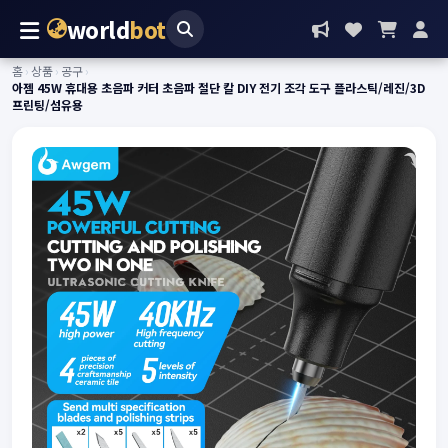
world
bot
홈
›
상품
›
공구
›
아젬 45W 휴대용 초음파 커터 초음파 절단 칼 DIY 전기 조각 도구 플라스틱/레진/3D
프린팅/섬유용