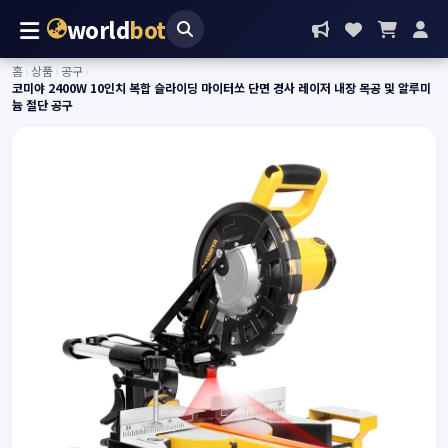
world
bot
홈
›
상품
›
공구
›
코미야 2400W 10인치 복합 슬라이딩 마이터쏘 단면 경사 레이저 내장 목공 및 알루미
늄 절단 공구