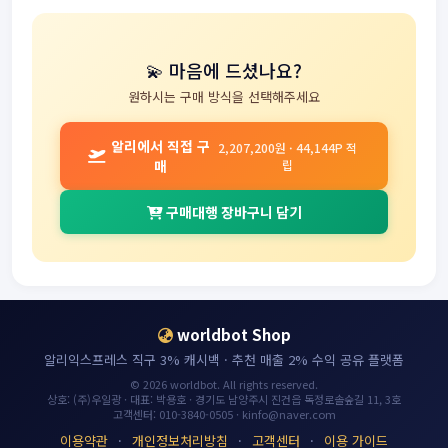
💫 마음에 드셨나요?
원하시는 구매 방식을 선택해주세요
알리에서 직접 구
2,207,200원 · 44,144P 적
매
립
구매대행 장바구니 담기
worldbot Shop
알리익스프레스 직구 3% 캐시백 · 추천 매출 2% 수익 공유 플랫폼
© 2026 worldbot. All rights reserved.
상호: (주)우일광 · 대표: 박용호 · 경기도 남양주시 진건읍 독정로솔숲길 11, 3호
고객센터: 010-3840-0505 · kinfo@naver.com
이용약관
·
개인정보처리방침
·
고객센터
·
이용 가이드