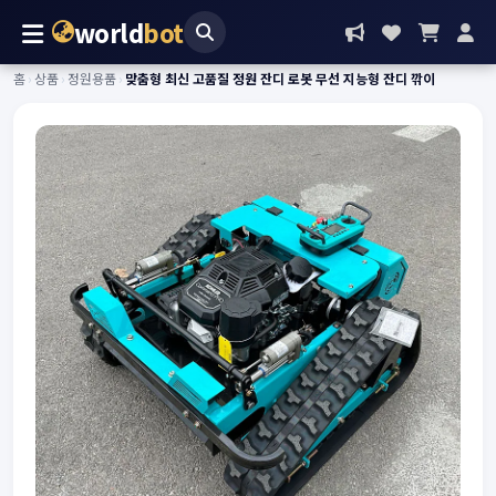
world
bot
홈
›
상품
›
정원용품
›
맞춤형 최신 고품질 정원 잔디 로봇 무선 지능형 잔디 깎이