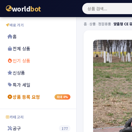
world
bot
홈
›
상품
›
정원용품
›
맞춤형 CE 
바로가기
홈
전체 상품
인기 상품
신상품
특가 세일
상품 등록 요청
최대 4%
카테고리
공구
177