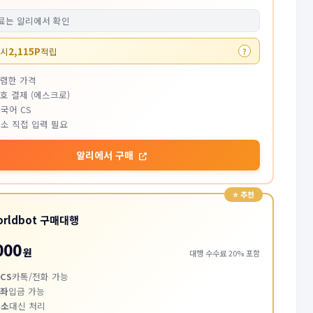
료는 알리에서 확인
2,115P
 시
적립
?
저렴한 가격
호 결제 (에스크로)
국어 CS
소 직접 입력 필요
알리에서 구매
orldbot 구매대행
000
원
대행 수수료 20% 포함
CS
카톡/전화 가능
계좌
입금 가능
주소
대신 처리