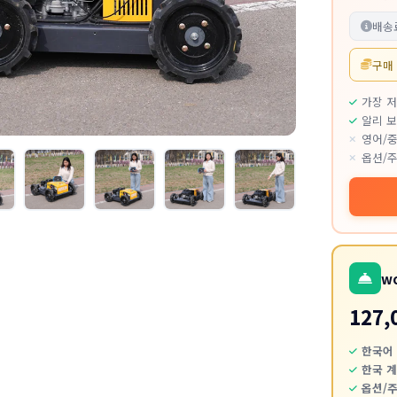
배송
구매
가장 
알리 보
영어/중
옵션/주
w
127,
한국어 
한국 
옵션/