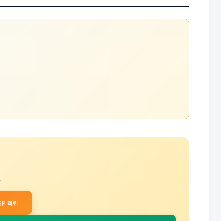
요
15P 적립