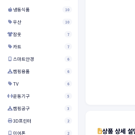
냉동식품
10
우산
10
잠옷
7
카트
7
스마트안경
6
캠핑용품
6
TV
6
운동기구
5
캠핑공구
3
3D프린터
2
상품 상세 설
이어폰
2