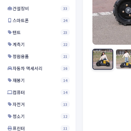
건설장비
33
스마트폰
24
텐트
23
계측기
22
정원용품
21
자동차 액세서리
16
재봉기
14
컴퓨터
14
자전거
13
청소기
12
프린터
11