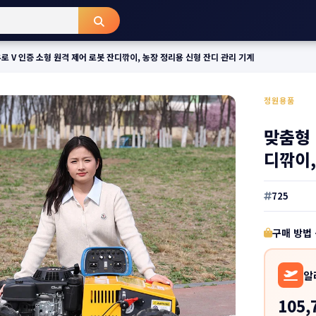
유로 V 인증 소형 원격 제어 로봇 잔디깎이, 농장 정리용 신형 잔디 관리 기계
정원용품
맞춤형 
디깎이,
725
구매 방법
알
105,