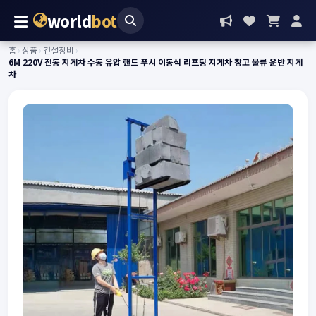
world
bot
홈
›
상품
›
건설장비
›
6M 220V 전동 지게차 수동 유압 핸드 푸시 이동식 리프팅 지게차 창고 물류 운반 지게
차