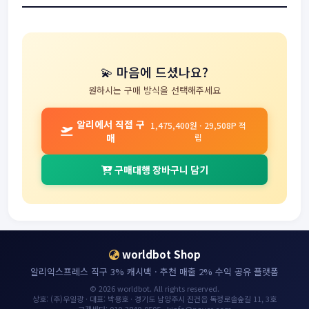
💫 마음에 드셨나요?
원하시는 구매 방식을 선택해주세요
알리에서 직접 구
1,475,400원 · 29,508P 적
매
립
구매대행 장바구니 담기
worldbot Shop
알리익스프레스 직구 3% 캐시백 · 추천 매출 2% 수익 공유 플랫폼
© 2026 worldbot. All rights reserved.
상호: (주)우일광 · 대표: 박용호 · 경기도 남양주시 진건읍 독정로솔숲길 11, 3호