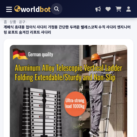
world
bot
홈
›
상품
›
공구
›
개폐식 휴대용 접이식 사다리 가정용 간단한 두꺼운 텔레스코픽 수직 사다리 엔지니어
링 로프트 숨겨진 리프트 사다리