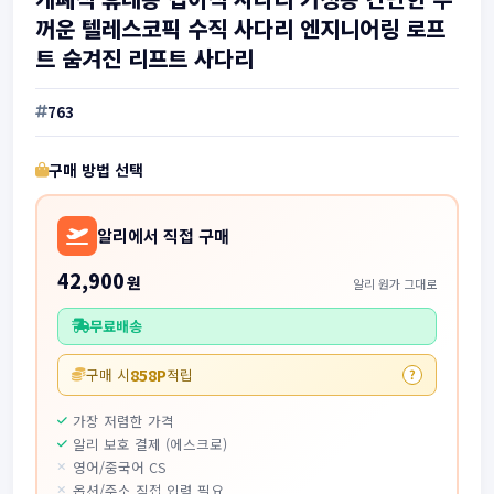
꺼운 텔레스코픽 수직 사다리 엔지니어링 로프
트 숨겨진 리프트 사다리
763
구매 방법 선택
알리에서 직접 구매
42,900
원
알리 원가 그대로
무료배송
858P
구매 시
적립
?
가장 저렴한 가격
알리 보호 결제 (에스크로)
영어/중국어 CS
옵션/주소 직접 입력 필요