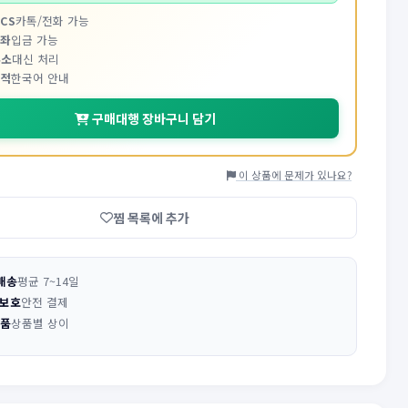
CS
카톡/전화 가능
계좌
입금 가능
주소
대신 처리
추적
한국어 안내
구매대행 장바구니 담기
이 상품에 문제가 있나요?
찜 목록에 추가
배송
평균 7~14일
 보호
안전 결제
반품
상품별 상이