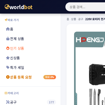
world
bot
홈
›
상품
›
공구
›
220V 로터리 
바로가기
홈
전체 상품
인기 상품
신상품
특가 세일
상품 등록 요청
최대 4%
카테고리
공구
177