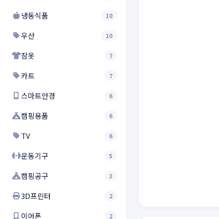
냉동식품
10
우산
10
잠옷
7
카트
7
스마트안경
6
캠핑용품
6
TV
6
운동기구
5
캠핑공구
3
3D프린터
2
이어폰
2