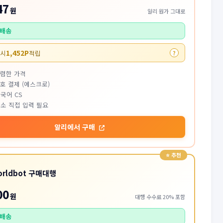
47
원
알리 원가 그대로
배송
1,452P
 시
적립
?
저렴한 가격
호 결제 (에스크로)
국어 CS
소 직접 입력 필요
알리에서 구매
orldbot 구매대행
00
원
대행 수수료 20% 포함
배송