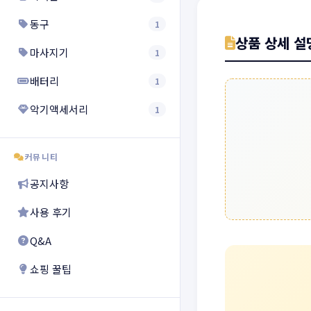
동구
1
상품 상세 설
마사지기
1
배터리
1
악기액세서리
1
커뮤니티
공지사항
사용 후기
Q&A
쇼핑 꿀팁