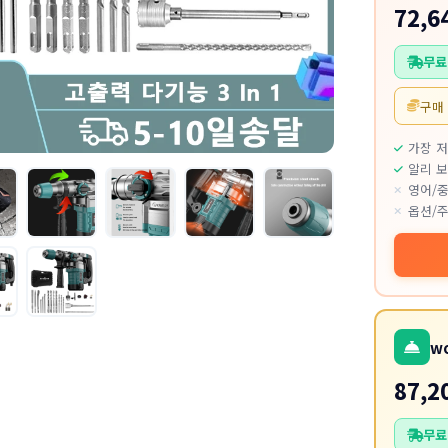
72,6
무료
구매
가장 
알리 보
영어/중
옵션/주
w
87,2
무료