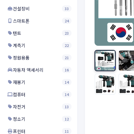
건설장비
33
스마트폰
24
텐트
23
계측기
22
정원용품
21
자동차 액세서리
16
재봉기
14
컴퓨터
14
자전거
13
청소기
12
프린터
11