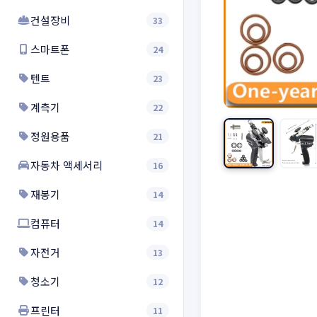
건설장비
33
스마트폰
24
텐트
23
계측기
22
정원용품
21
자동차 액세서리
16
재봉기
14
컴퓨터
14
자전거
13
청소기
12
프린터
11