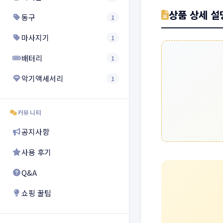
상품 상세 설
동구
1
마사지기
1
배터리
1
악기액세서리
1
커뮤니티
공지사항
사용 후기
Q&A
쇼핑 꿀팁