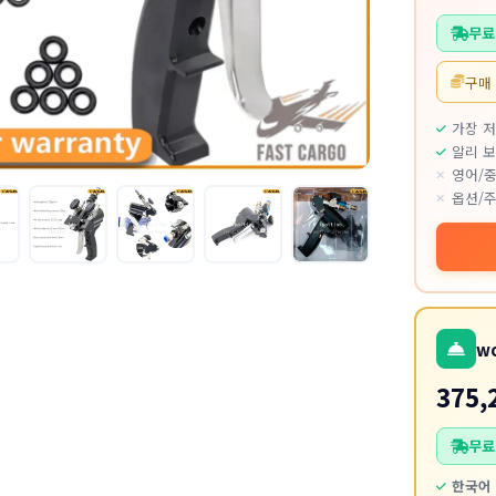
무료
구매
가장 
알리 보
영어/중
옵션/주
w
375,
무료
한국어 