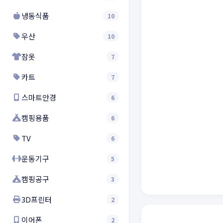
냉동식품
10
우산
10
잠옷
7
카트
7
스마트안경
6
캠핑용품
6
TV
6
운동기구
5
캠핑공구
3
3D프린터
2
이어폰
2