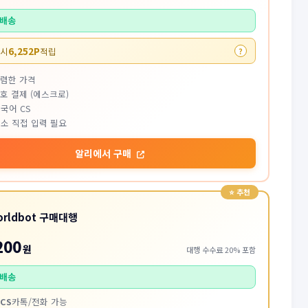
배송
6,252P
 시
적립
?
저렴한 가격
호 결제 (에스크로)
국어 CS
소 직접 입력 필요
알리에서 구매
orldbot 구매대행
200
원
대행 수수료 20% 포함
배송
CS
카톡/전화 가능