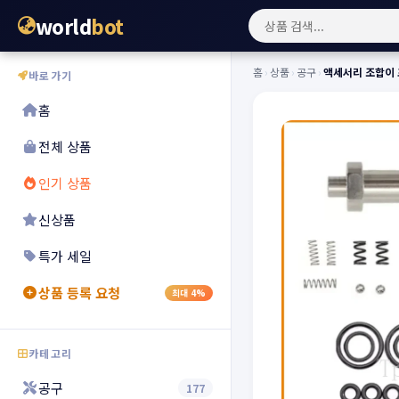
world
bot
홈
›
상품
›
공구
›
액세서리 조합이 포
바로가기
홈
전체 상품
인기 상품
신상품
특가 세일
상품 등록 요청
최대 4%
카테고리
공구
177