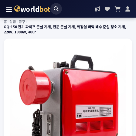
world
bot
홈
›
상품
›
공구
›
GQ-150 전기 파이프 준설 기계, 전문 준설 기계, 화장실 바닥 배수 준설 청소 기계,
220v, 1980w, 400r