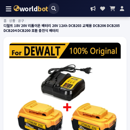
world
bot
홈
›
상품
›
공구
›
디월트 18V 20V 리튬이온 배터리 20V 12Ah DCB203 교체용 DCB206 DCB205
DCB204 DCB200 호환 충전식 배터리