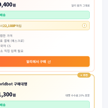
9,400
원
알리 원가 그대로
배송
22,188P
 시
적립
?
저렴한 가격
호 결제 (에스크로)
국어 CS
소 직접 입력 필요
알리에서 구매
orldbot 구매대행
1,300
원
대행 수수료 20% 포함
배송