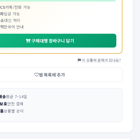
CS
카톡/전화 가능
계좌
입금 가능
주소
대신 처리
추적
한국어 안내
구매대행 장바구니 담기
이 상품에 문제가 있나요?
찜 목록에 추가
배송
평균 7~14일
 보호
안전 결제
반품
상품별 상이