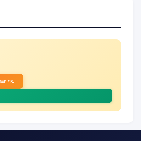
요
,188P 적립