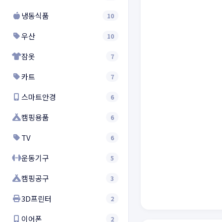
냉동식품
10
우산
10
잠옷
7
카트
7
스마트안경
6
캠핑용품
6
TV
6
운동기구
5
캠핑공구
3
3D프린터
2
이어폰
2