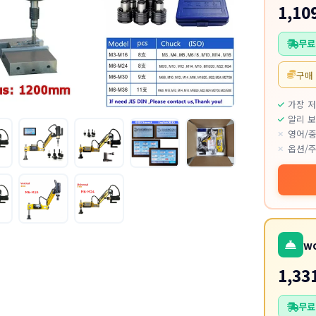
1,10
무료
구매
가장 
알리 보
영어/중
옵션/주
w
1,33
무료