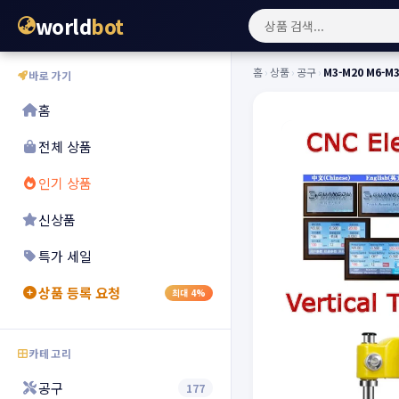
world
bot
홈
›
상품
›
공구
›
M3-M20 M6-M
바로가기
홈
전체 상품
인기 상품
신상품
특가 세일
상품 등록 요청
최대 4%
카테고리
공구
177