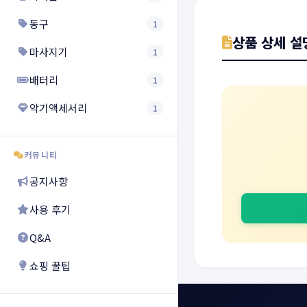
동구
1
상품 상세 설
마사지기
1
배터리
1
악기액세서리
1
커뮤니티
공지사항
사용 후기
Q&A
쇼핑 꿀팁