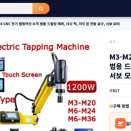
36 CNC 전기 탭핑머신 수직 범용 드릴링 태퍼, ISO 척, 이지 암 전동 공구, 서보 모터
공구
M3-M
범용 드
서보 
817
구매 방법
알