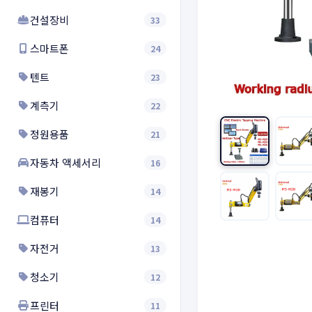
건설장비
33
스마트폰
24
텐트
23
계측기
22
정원용품
21
자동차 액세서리
16
재봉기
14
컴퓨터
14
자전거
13
청소기
12
프린터
11