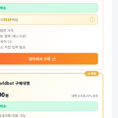
배송
551P
 시
적립
?
저렴한 가격
호 결제 (에스크로)
국어 CS
소 직접 입력 필요
알리에서 구매
orldbot 구매대행
00
원
대행 수수료 20% 포함
배송
CS
카톡/전화 가능