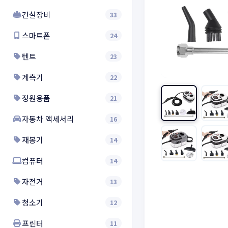
건설장비
33
스마트폰
24
텐트
23
계측기
22
정원용품
21
자동차 액세서리
16
재봉기
14
컴퓨터
14
자전거
13
청소기
12
프린터
11