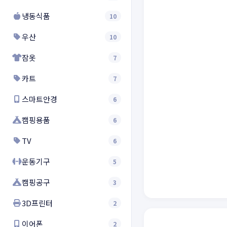
냉동식품
10
우산
10
잠옷
7
카트
7
스마트안경
6
캠핑용품
6
TV
6
운동기구
5
캠핑공구
3
3D프린터
2
이어폰
2