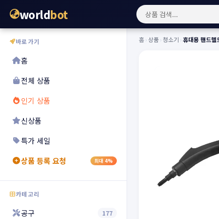
world
bot
홈
›
상품
›
청소기
›
휴대용 핸드헬드
바로가기
홈
전체 상품
인기 상품
신상품
특가 세일
상품 등록 요청
최대 4%
카테고리
공구
177