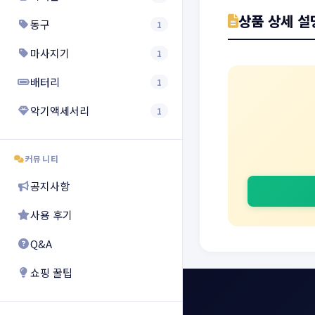
상품 상세 설
동구
1
마사지기
1
배터리
1
악기액세서리
1
커뮤니티
공지사항
사용 후기
Q&A
쇼핑 꿀팁