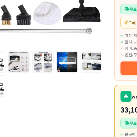
무료
구매
가장 
알리 보
영어/중
옵션/주
w
33,1
무료
한국어 