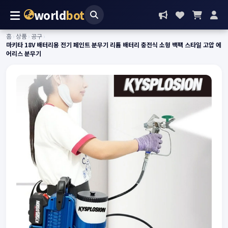
world
bot
홈
›
상품
›
공구
›
마키타 18V 배터리용 전기 페인트 분무기 리튬 배터리 충전식 소형 백팩 스타일 고압 에
어리스 분무기