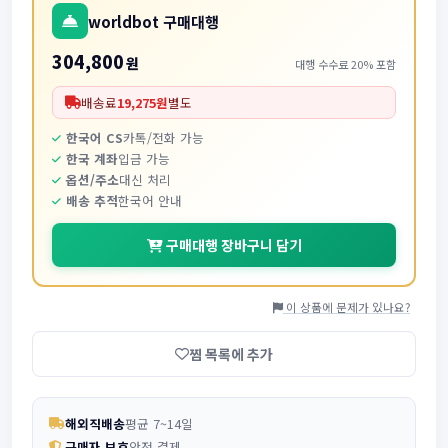
worldbot 구매대행
304,800
원
대행 수수료 20% 포함
배송료
19,275원
별도
한국어 CS
카톡/전화 가능
한국 계좌
입금 가능
옵션/주소
대신 처리
배송 추적
한국어 안내
구매대행 장바구니 담기
이 상품에 문제가 있나요?
찜 목록에 추가
해외직배송
평균 7~14일
구매자 보호
안전 결제