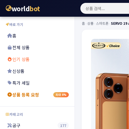
world
bot
홈
›
상품
›
스마트폰
›
SERVO 19
바로가기
홈
전체 상품
인기 상품
신상품
특가 세일
상품 등록 요청
최대 4%
카테고리
공구
177