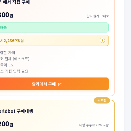
리에서 직접 구매
800
원
알리 원가 그대로
배송
2,236P
 시
적립
?
저렴한 가격
호 결제 (에스크로)
국어 CS
소 직접 입력 필요
알리에서 구매
orldbot 구매대행
200
원
대행 수수료 20% 포함