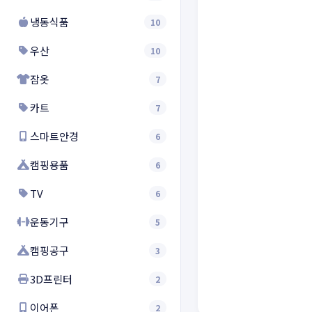
냉동식품
10
우산
10
잠옷
7
카트
7
스마트안경
6
캠핑용품
6
TV
6
운동기구
5
캠핑공구
3
3D프린터
2
이어폰
2