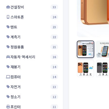
건설장비
33
스마트폰
24
텐트
23
계측기
22
정원용품
21
자동차 액세서리
16
재봉기
14
컴퓨터
14
자전거
13
청소기
12
프린터
11