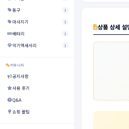
동구
1
마사지기
1
상품 상세 설
배터리
1
악기액세서리
1
커뮤니티
공지사항
사용 후기
Q&A
쇼핑 꿀팁