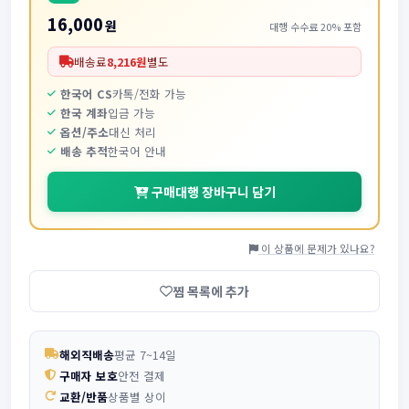
16,000
원
대행 수수료 20% 포함
배송료
8,216원
별도
한국어 CS
카톡/전화 가능
한국 계좌
입금 가능
옵션/주소
대신 처리
배송 추적
한국어 안내
구매대행 장바구니 담기
이 상품에 문제가 있나요?
찜 목록에 추가
해외직배송
평균 7~14일
구매자 보호
안전 결제
교환/반품
상품별 상이