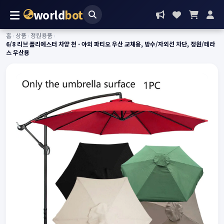
world
bot
홈
›
상품
›
정원용품
›
6/8 리브 폴리에스터 차양 천 - 야외 파티오 우산 교체용, 방수/자외선 차단, 정원/테라
스 우산용