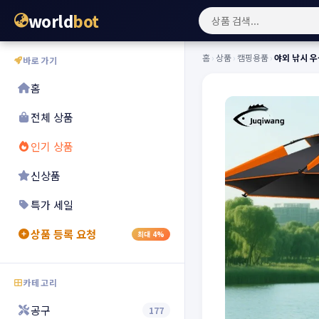
world
bot
홈
›
상품
›
캠핑용품
›
야외 낚시 우
바로가기
홈
전체 상품
인기 상품
신상품
특가 세일
상품 등록 요청
최대 4%
카테고리
공구
177