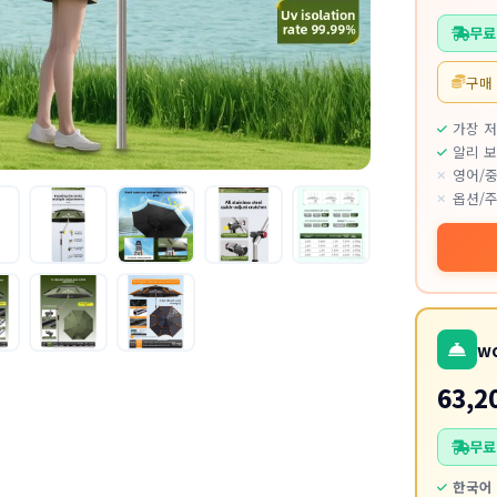
무료
구매
가장 
알리 보
영어/중
옵션/주
w
63,2
무료
한국어 