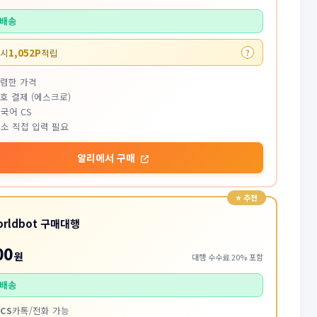
배송
1,052P
 시
적립
?
저렴한 가격
호 결제 (에스크로)
국어 CS
소 직접 입력 필요
알리에서 구매
orldbot 구매대행
00
원
대행 수수료 20% 포함
배송
CS
카톡/전화 가능