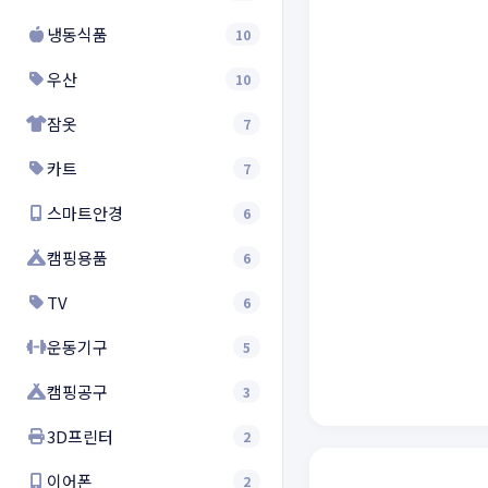
냉동식품
10
우산
10
잠옷
7
카트
7
스마트안경
6
캠핑용품
6
TV
6
운동기구
5
캠핑공구
3
3D프린터
2
이어폰
2