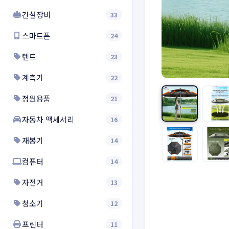
건설장비
33
스마트폰
24
텐트
23
계측기
22
정원용품
21
자동차 액세서리
16
재봉기
14
컴퓨터
14
자전거
13
청소기
12
프린터
11