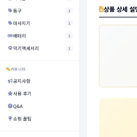
상품 상세 설
동구
1
마사지기
1
배터리
1
악기액세서리
1
커뮤니티
공지사항
사용 후기
Q&A
쇼핑 꿀팁