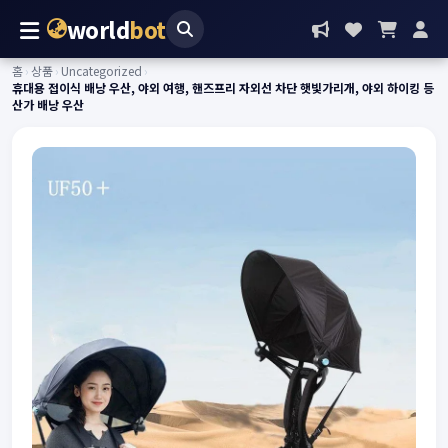
world
bot
홈
›
상품
›
Uncategorized
›
휴대용 접이식 배낭 우산, 야외 여행, 핸즈프리 자외선 차단 햇빛가리개, 야외 하이킹 등
산가 배낭 우산