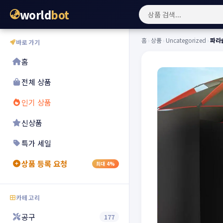
world
bot
홈
›
상품
›
Uncategorized
›
파라솔
바로가기
홈
전체 상품
인기 상품
신상품
특가 세일
상품 등록 요청
최대 4%
카테고리
공구
177