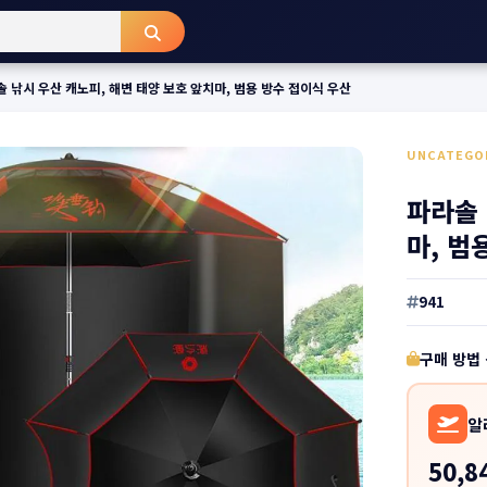
 낚시 우산 캐노피, 해변 태양 보호 앞치마, 범용 방수 접이식 우산
UNCATEGO
파라솔 
마, 범
941
구매 방법
알
50,8