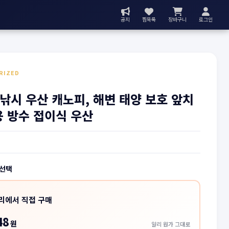
공지
찜목록
장바구니
로그인
RIZED
낚시 우산 캐노피, 해변 태양 보호 앞치
용 방수 접이식 우산
 선택
리에서 직접 구매
48
원
알리 원가 그대로