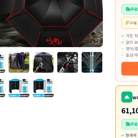
무료
구매
가장 
알리 보
영어/중
옵션/주
w
61,1
무료
한국어 