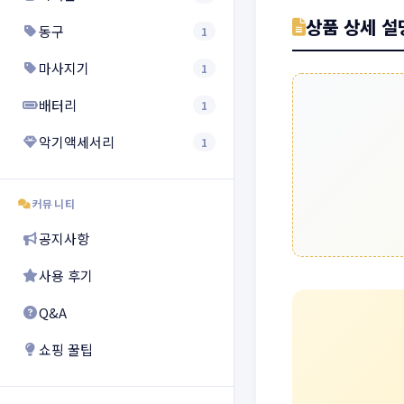
상품 상세 설
동구
1
마사지기
1
배터리
1
악기액세서리
1
커뮤니티
공지사항
사용 후기
Q&A
쇼핑 꿀팁