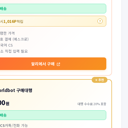
배송
1,016P
 시
적립
?
저렴한 가격
호 결제 (에스크로)
국어 CS
소 직접 입력 필요
알리에서 구매
orldbot 구매대행
00
원
대행 수수료 20% 포함
배송
CS
카톡/전화 가능