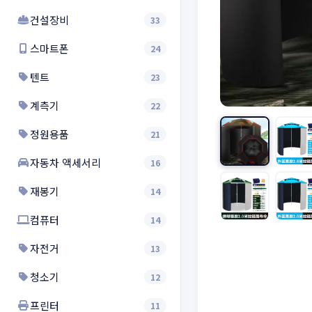
건설장비
33
스마트폰
24
텐트
23
계측기
22
정원용품
21
자동차 액세서리
16
재봉기
14
컴퓨터
14
자전거
13
청소기
12
프린터
11