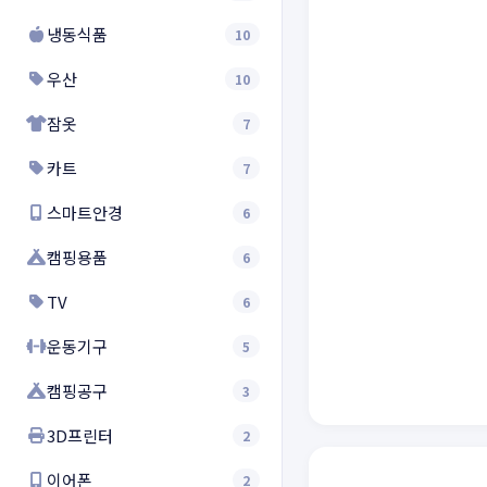
냉동식품
10
우산
10
잠옷
7
카트
7
스마트안경
6
캠핑용품
6
TV
6
운동기구
5
캠핑공구
3
3D프린터
2
이어폰
2