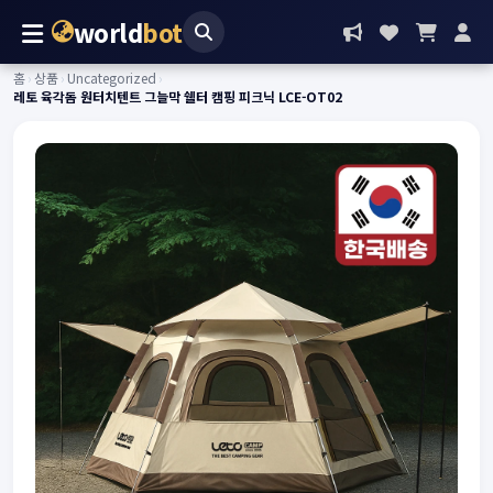
world
bot
홈
›
상품
›
Uncategorized
›
레토 육각돔 원터치텐트 그늘막 쉘터 캠핑 피크닉 LCE-OT02