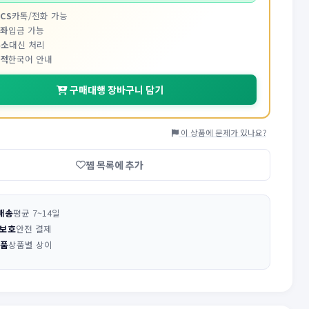
CS
카톡/전화 가능
계좌
입금 가능
주소
대신 처리
추적
한국어 안내
구매대행 장바구니 담기
이 상품에 문제가 있나요?
찜 목록에 추가
배송
평균 7~14일
 보호
안전 결제
반품
상품별 상이