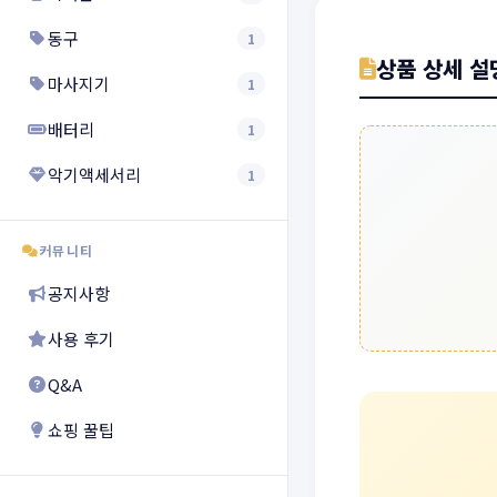
동구
1
상품 상세 설
마사지기
1
배터리
1
악기액세서리
1
커뮤니티
공지사항
사용 후기
Q&A
쇼핑 꿀팁