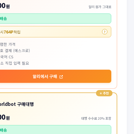
00
원
알리 원가 그대로
배송
764P
 시
적립
?
저렴한 가격
호 결제 (에스크로)
국어 CS
소 직접 입력 필요
알리에서 구매
orldbot 구매대행
00
원
대행 수수료 20% 포함
배송