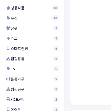
냉동식품
10
우산
10
잠옷
7
카트
7
스마트안경
6
캠핑용품
6
TV
6
운동기구
5
캠핑공구
3
3D프린터
2
이어폰
2