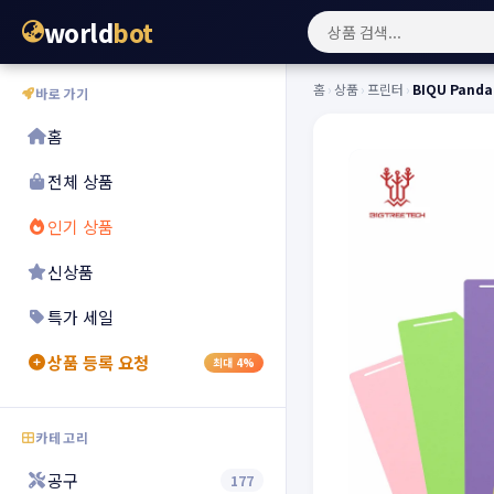
world
bot
홈
›
상품
›
프린터
›
BIQU Pand
바로가기
홈
전체 상품
인기 상품
신상품
특가 세일
상품 등록 요청
최대 4%
카테고리
공구
177