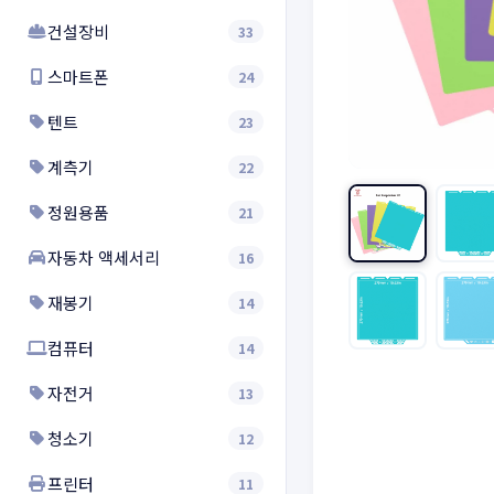
건설장비
33
스마트폰
24
텐트
23
계측기
22
정원용품
21
자동차 액세서리
16
재봉기
14
컴퓨터
14
자전거
13
청소기
12
프린터
11