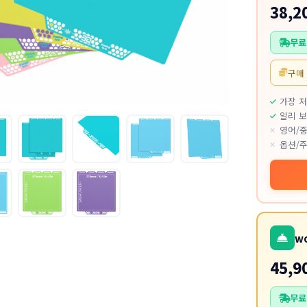
38,2
무료
구매
가장 
알리 보
영어/중
옵션/주
w
45,9
무료